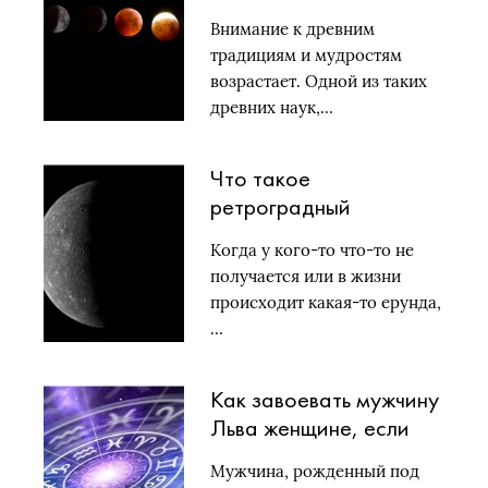
звезды снова в центре
Внимание к древним
Внимания
традициям и мудростям
возрастает. Одной из таких
древних наук,…
Что такое
ретроградный
Меркурий: как влияет
Когда у кого-то что-то не
на людей и что нельзя
получается или в жизни
делать в этот период
происходит какая-то ерунда,
…
Как завоевать мужчину
Льва женщине, если
она по гороскопу…
Мужчина, рожденный под