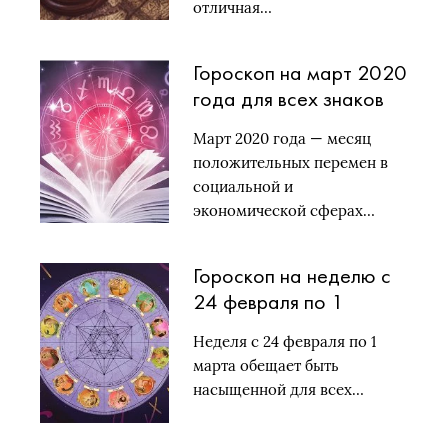
отличная…
Гороскоп на март 2020
года для всех знаков
зодиака
Март 2020 года — месяц
положительных перемен в
социальной и
экономической сферах…
Гороскоп на неделю с
24 февраля по 1
марта: кто будет в
Неделя с 24 февраля по 1
фаворе у звезд?
марта обещает быть
насыщенной для всех…