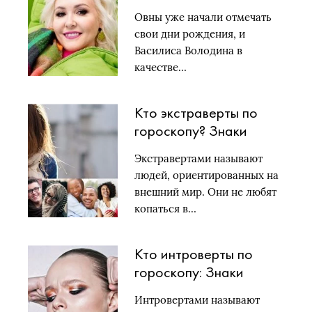
год для Овнов: новые
Овны уже начали отмечать
заработки и
свои дни рождения, и
освобождение от
Василиса Володина в
ненужного
качестве…
Кто экстраверты по
гороскопу? Знаки
зодиака, про которые
Экстравертами называют
можно сказать:
людей, ориентированных на
Открытость,
внешний мир. Они не любят
конкретика и прямота
копаться в…
Кто интроверты по
гороскопу: Знаки
зодиака, которые
Интровертами называют
любят одиночество