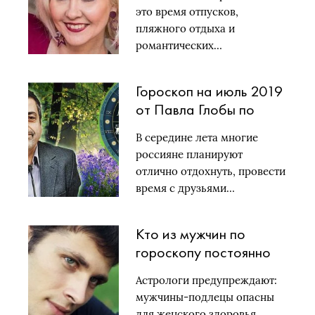
зодиака: самый точный
это время отпусков,
астрологический
пляжного отдыха и
прогноз в июльском
романтических…
гороскопе
Гороскоп на июль 2019
от Павла Глобы по
знакам зодиака: самый
В середине лета многие
точный прогноз в
россияне планируют
гороскопе июля
отлично отдохнуть, провести
время с друзьями…
Кто из мужчин по
гороскопу постоянно
причиняет женщинам
Астрологи предупреждают:
боль
мужчины-подлецы опасны
для женского здоровья.