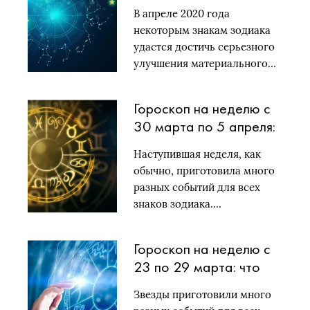
прогноз для всех
В апреле 2020 года
знаков зодиака
некоторым знакам зодиака
удастся достичь серьезного
улучшения материального…
Гороскоп на неделю с
30 марта по 5 апреля:
кто будет в фаворе у
Наступившая неделя, как
звезд?
обычно, приготовила много
разных событий для всех
знаков зодиака….
Гороскоп на неделю с
23 по 29 марта: что
уготовили звезды
Звезды приготовили много
знакам зодиака?