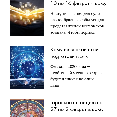
10 по 16 февраля: кому
улыбнутся звезды?
Наступившая неделя сулит
разнообразные события для
представителей всех знаков
зодиака. Чтобы период…
Кому из знаков стоит
подготовиться к
худшему: гороскоп на
Февраль 2020 года —
февраль 2020 года
необычный месяц, который
будет длиннее на один
день….
Гороскоп на неделю с
27 по 2 февраля: кому
из знаков благоволят