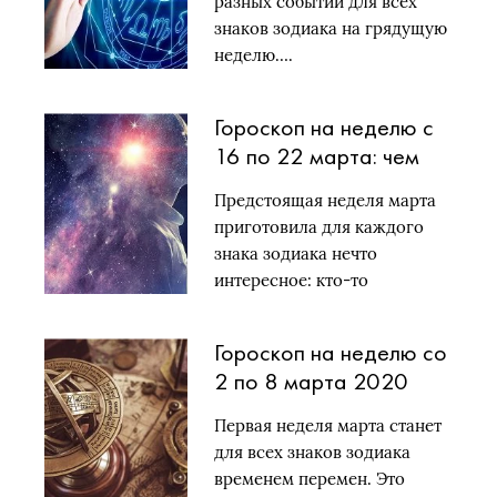
разных событий для всех
знаков зодиака на грядущую
неделю….
Гороскоп на неделю с
16 по 22 марта: чем
одарят звезды знаков
Предстоящая неделя марта
зодиака?
приготовила для каждого
знака зодиака нечто
интересное: кто-то
внезапно…
Гороскоп на неделю со
2 по 8 марта 2020
года: кто любимец
Первая неделя марта станет
звезд?
для всех знаков зодиака
временем перемен. Это