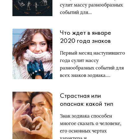
сулит массу разнообразных
событий для…
Что ждет в январе
2020 года знаков
зодиака:
Первый месяц наступившего
астрологический
года сулит массу
прогноз
разнообразных событий для
всех знаков зодиака….
Страстная или
опасная: какой тип
любви нужен
Знак зодиака способен
женщинам по знаку
многое сказать о человеке,
зодиака
его основных чертах
характера и…