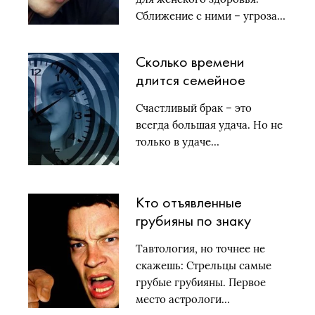
Сближение с ними – угроза…
Сколько времени
длится семейное
счастье для каждого
Счастливый брак – это
знака зодиака
всегда большая удача. Но не
только в удаче…
Кто отъявленные
грубияны по знаку
зодиака, как правило
Тавтология, но точнее не
скажешь: Стрельцы самые
грубые грубияны. Первое
место астрологи…