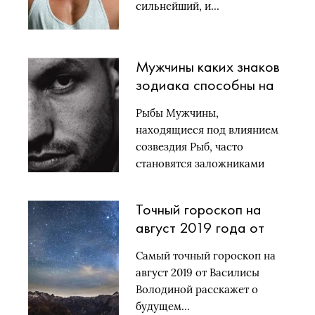
сильнейший, и…
Мужчины каких знаков
зодиака способны на
безответную любовь
Рыбы Мужчины,
находящиеся под влиянием
созвездия Рыб, часто
становятся заложниками
безответной любви….
Точный гороскоп на
август 2019 года от
Василисы Володиной
Самый точный гороскоп на
по знакам зодиака
август 2019 от Василисы
Володиной расскажет о
будущем…