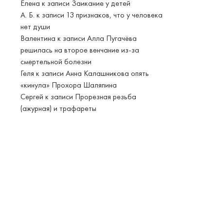
Елена
к записи
Заикание у детей
А. Б.
к записи
13 признаков, что у человека
нет души
Валентина
к записи
Алла Пугачёва
решилась на второе венчание из-за
смертельной болезни
Геля
к записи
Анна Калашникова опять
«кинула» Прохора Шаляпина
Сергей
к записи
Прорезная резьба
(ажурная) и трафареты