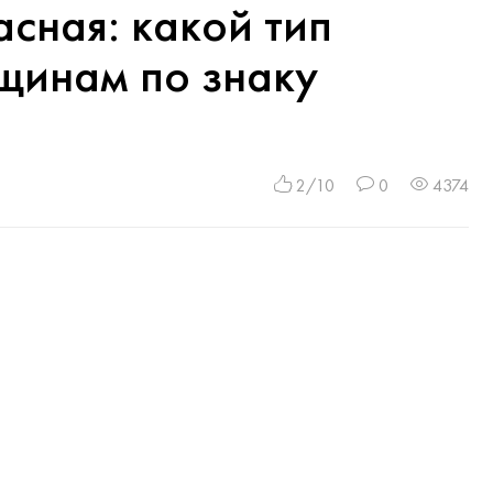
асная: какой тип
щинам по знаку
2/10
0
4374