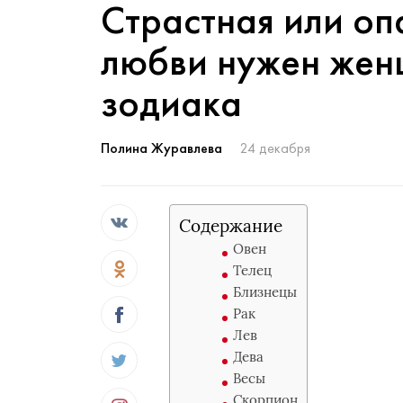
Страстная или оп
любви нужен жен
зодиака
Полина Журавлева
24 декабря
Содержание
Овен
Телец
Близнецы
Рак
Лев
Дева
Весы
Скорпион