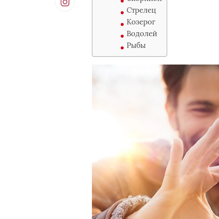
Стрелец
Козерог
Водолей
Рыбы