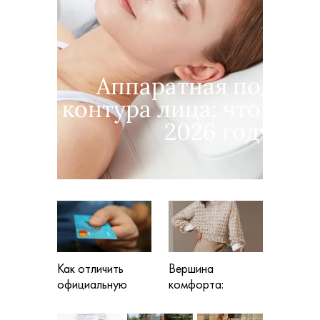
Аппаратная подтяж
контура лица: что выбр
2026 году
Как отличить
Вершина
официальную
комфорта:
страницу заявки
трикотаж
от подделки и не
BRUNELLO