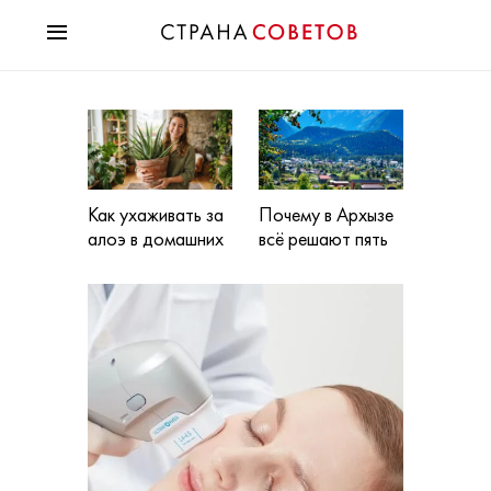
Красота
Мода
Звезды
Гороскопы
Здоровье
Как ухаживать за
Почему в Архызе
Психология
алоэ в домашних
всё решают пять
условиях: советы
минут до
Хобби
эксперта-
подъемника?
Разное
растениевода
Праздники