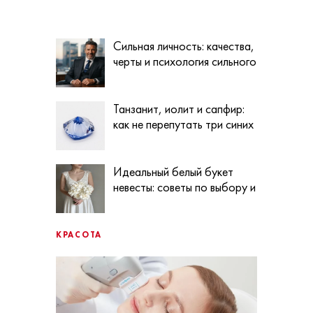
межсезонье:
быстро, легко и
спорт на экране и
без ошибок
кино в одном
Сильная личность: качества,
приложении
черты и психология сильного
человека
Танзанит, иолит и сапфир:
как не перепутать три синих
камня
Идеальный белый букет
невесты: советы по выбору и
сочетанию
КРАСОТА