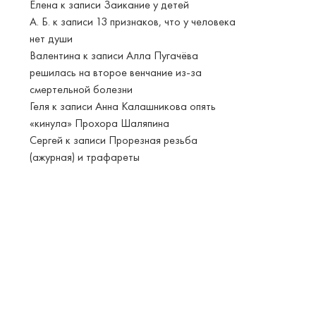
Елена
к записи
Заикание у детей
А. Б.
к записи
13 признаков, что у человека
нет души
Валентина
к записи
Алла Пугачёва
решилась на второе венчание из-за
смертельной болезни
Геля
к записи
Анна Калашникова опять
«кинула» Прохора Шаляпина
Сергей
к записи
Прорезная резьба
(ажурная) и трафареты