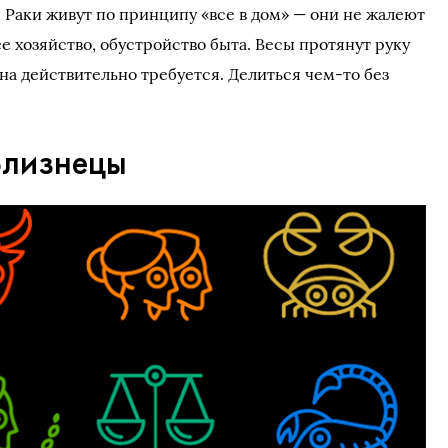
а. Раки живут по принципу «все в дом» — они не жалеют
е хозяйство, обустройство быта. Весы протянут руку
на действительно требуется. Делиться чем-то без
Близнецы