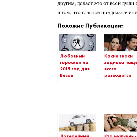
другим, делает это от всей души
в том, что главное предназначе
Похожие Публикации:
Любовный
Какие знаки
гороскоп на
зодиака чащ
2015 год для
всего
Весов
разводятся
Лотерейный
Кто мужчины-