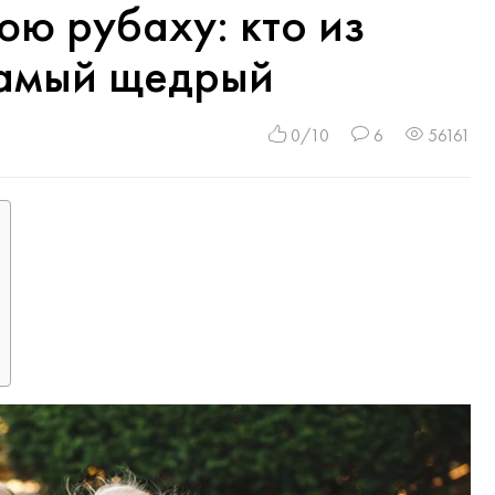
ю рубаху: кто из
самый щедрый
0/10
6
56161