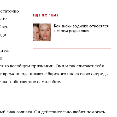
остаточно
ЕЩЕ ПО ТЕМЕ
м из
Как знаки зодиака относятся
Овен
к своим родителям
юди
н из
о
я во всеобщем признании. Они и так считают себя
т времени одаривают с барского плеча свою очередь.
ешат собственное самолюбие.
й знак зодиака. Он действительно любит помогать