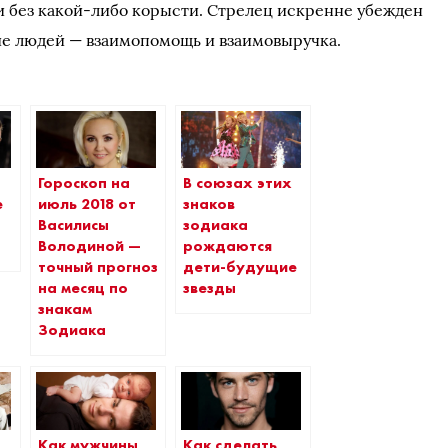
 и без какой-либо корысти. Стрелец искренне убежден
ние людей — взаимопомощь и взаимовыручка.
Гороскоп на
В союзах этих
е
июль 2018 от
знаков
Василисы
зодиака
Володиной —
рождаются
точный прогноз
дети-будущие
на месяц по
звезды
знакам
Зодиака
Как мужчины
Как сделать