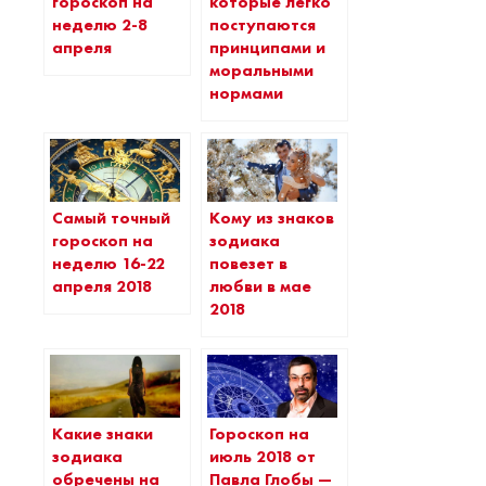
гороскоп на
которые легко
неделю 2-8
поступаются
апреля
принципами и
моральными
нормами
Самый точный
Кому из знаков
гороскоп на
зодиака
неделю 16-22
повезет в
апреля 2018
любви в мае
2018
Какие знаки
Гороскоп на
зодиака
июль 2018 от
обречены на
Павла Глобы —