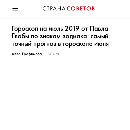
Красота
Гороскоп на июль 2019 от Павла
Мода
Глобы по знакам зодиака: самый
Звезды
точный прогноз в гороскопе июля
Гороскопы
Здоровье
Алла Трофимова
30 мая
Психология
Хобби
Разное
Праздники