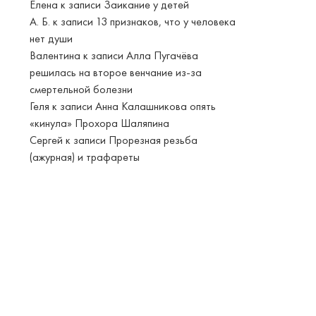
Елена
к записи
Заикание у детей
А. Б.
к записи
13 признаков, что у человека
нет души
Валентина
к записи
Алла Пугачёва
решилась на второе венчание из-за
смертельной болезни
Геля
к записи
Анна Калашникова опять
«кинула» Прохора Шаляпина
Сергей
к записи
Прорезная резьба
(ажурная) и трафареты