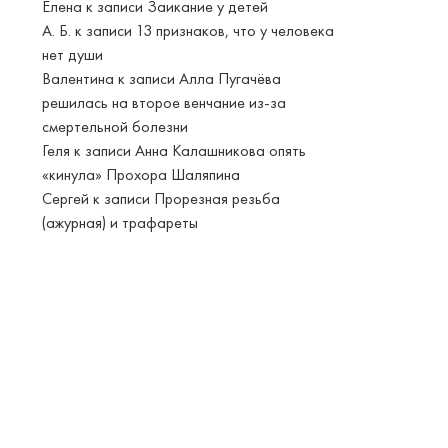
Елена
к записи
Заикание у детей
А. Б.
к записи
13 признаков, что у человека
нет души
Валентина
к записи
Алла Пугачёва
решилась на второе венчание из-за
смертельной болезни
Геля
к записи
Анна Калашникова опять
«кинула» Прохора Шаляпина
Сергей
к записи
Прорезная резьба
(ажурная) и трафареты