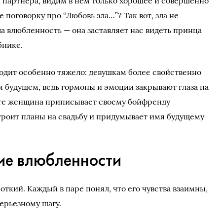
 партнера, видим в нем только хорошее и совершенно
 поговорку про “Любовь зла…”? Так вот, зла не
зла влюбленность — она заставляет нас видеть принца
бнике.
одит особенно тяжело: девушкам более свойственно
м будущем, ведь гормоны и эмоции закрывают глаза на
ате женщина приписывает своему бойфренду
роит планы на свадьбу и придумывает имя будущему
тие влюбленности
откий. Каждый в паре понял, что его чувства взаимны,
серьезному шагу.