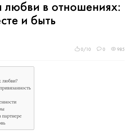
я любви в отношениях:
сте и быть
0/10
0
985
х любви?
, привязанность
ленности
ры
в партнере
овь