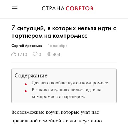
Красота
7 ситуаций, в которых нельзя идти с
Мода
партнером на компромисс
Звезды
Гороскопы
Сергей Артемьев
16 декабря
Здоровье
1/10
0
404
Психология
Хобби
Содержание
Разное
Для чего вообще нужен компромисс
Праздники
В каких ситуациях нельзя идти на
компромисс с партнером
Всевозможные коучи, которые учат нас
правильной семейной жизни, неустанно