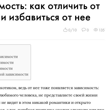
ость: как отличить от
и избавиться от нее
0/10
0
135
висимости
симости
имости
ной зависимости
котиком, ведь от нее тоже появляется зависимость:
 любимого человека, не представляете своей жизни
и не видят в этом никакой романтики и открыто
все, а так, пагубная привычка сродни алкоголю или тем