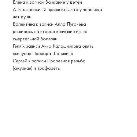
Елена
к записи
Заикание у детей
А. Б.
к записи
13 признаков, что у человека
нет души
Валентина
к записи
Алла Пугачёва
решилась на второе венчание из-за
смертельной болезни
Геля
к записи
Анна Калашникова опять
«кинула» Прохора Шаляпина
Сергей
к записи
Прорезная резьба
(ажурная) и трафареты