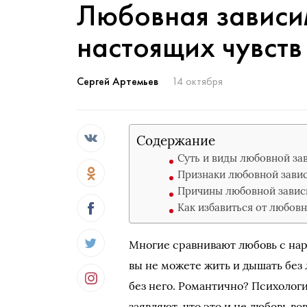
Любовная зависим
настоящих чувств 
Сергей Артемьев
14 октября
Содержание
Суть и виды любовной за
Признаки любовной зави
Причины любовной завис
Как избавиться от любов
Многие сравнивают любовь с нар
вы не можете жить и дышать без
без него. Романтично? Психолог
заявляют, что это и не любовь во