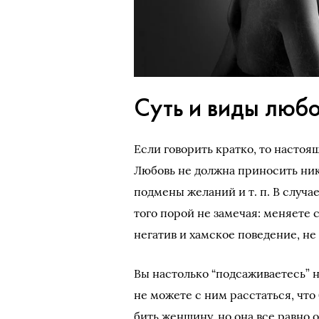
Суть и виды люб
Если говорить кратко, то настоя
Любовь не должна приносить ник
подмены желаний и т. п. В случа
того порой не замечая: меняете 
негатив и хамское поведение, не
Вы настолько “подсаживаетесь” н
не можете с ним расстаться, что
бить женщину, но она все равно 