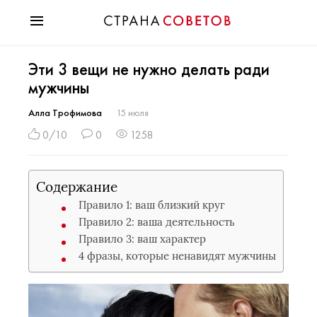
Красота
Эти 3 вещи не нужно делать ради
Мода
мужчины
Звезды
Гороскопы
Алла Трофимова
15 июля
Здоровье
0/10
0
1258
Психология
Хобби
Содержание
Разное
Правило 1: ваш близкий круг
Праздники
Правило 2: ваша деятельность
Правило 3: ваш характер
4 фразы, которые ненавидят мужчины