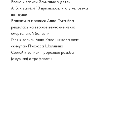
Елена
к записи
Заикание у детей
А. Б.
к записи
13 признаков, что у человека
нет души
Валентина
к записи
Алла Пугачёва
решилась на второе венчание из-за
смертельной болезни
Геля
к записи
Анна Калашникова опять
«кинула» Прохора Шаляпина
Сергей
к записи
Прорезная резьба
(ажурная) и трафареты