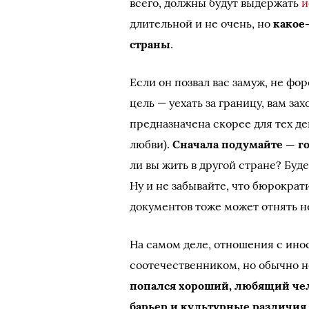
всего, должны будут выдержать
и
длительной и не очень, но
какое
страны
.
Если он позвал вас замуж, не фо
цель — уехать за границу, вам за
предназначена скорее для тех д
любви).
Сначала подумайте — г
ли вы жить в другой стране? Буд
Ну и не забывайте, что бюрокра
документов тоже может отнять н
На самом деле, отношения с ино
соотечественником, но обычно не
попался хороший, любящий чел
барьер и культурные различия