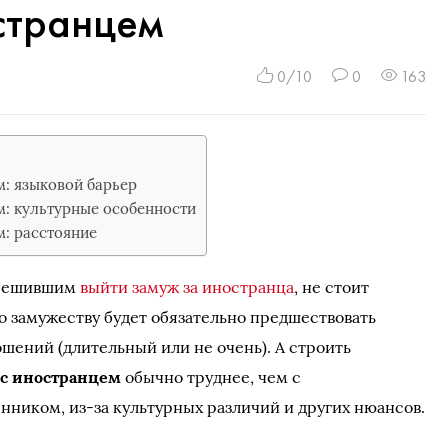
странцем
0/10
0
163
: языковой барьер
: культурные особенности
: расстояние
 решившим
выйти замуж за иностранца
, не стоит
то замужеству будет обязательно предшествовать
шений (длительный или не очень). А строить
с иностранцем
обычно труднее, чем с
нником, из-за культурных различий и других нюансов.