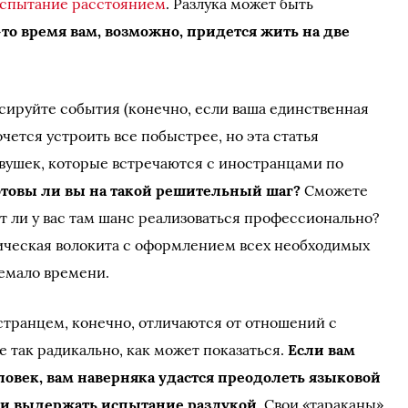
спытание расстоянием
. Разлука может быть
-то время вам, возможно, придется жить на две
рсируйте события (конечно, если ваша единственная
хочется устроить все побыстрее, но эта статья
евушек, которые встречаются с иностранцами по
отовы ли вы на такой решительный шаг?
Сможете
ет ли у вас там шанс реализоваться профессионально?
тическая волокита с оформлением всех необходимых
емало времени.
странцем, конечно, отличаются от отношений с
 так радикально, как может показаться.
Если вам
овек, вам наверняка удастся преодолеть языковой
 и выдержать испытание разлукой
. Свои «тараканы»