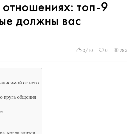
 отношениях: топ-9
ые должны вас
0/10
0
283
зависимой от него
о круга общения
ое
а, когда злится