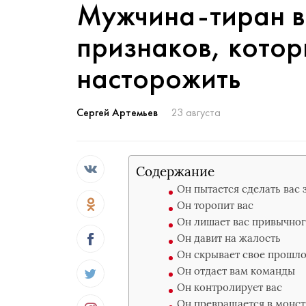
Мужчина-тиран в
признаков, котор
насторожить
Сергей Артемьев
23 августа
Содержание
Он пытается сделать вас 
Он торопит вас
Он лишает вас привычног
Он давит на жалость
Он скрывает свое прошл
Он отдает вам команды
Он контролирует вас
Он превращается в монстр