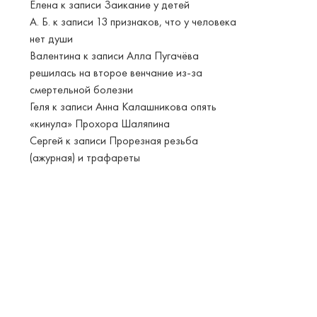
Елена
к записи
Заикание у детей
А. Б.
к записи
13 признаков, что у человека
нет души
Валентина
к записи
Алла Пугачёва
решилась на второе венчание из-за
смертельной болезни
Геля
к записи
Анна Калашникова опять
«кинула» Прохора Шаляпина
Сергей
к записи
Прорезная резьба
(ажурная) и трафареты