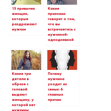
15 привычек
Какие
женщин,
признаки
которые
говорят о том,
раздражают
что вы
мужчин
встречаетесь с
мужчиной-
однодневкой
Какие три
Почему
детали в
мужчина
образе с
уходит из
головой
семьи: 6
выдают
главных
женщину, у
причин
которой нет
мужчины