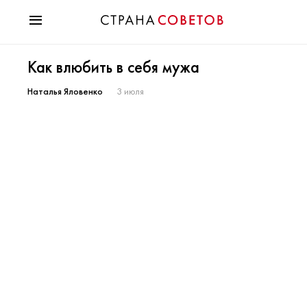
Красота
Как влюбить в себя мужа
Мода
Звезды
Наталья Яловенко
3 июля
Гороскопы
Здоровье
Психология
Хобби
Разное
Праздники