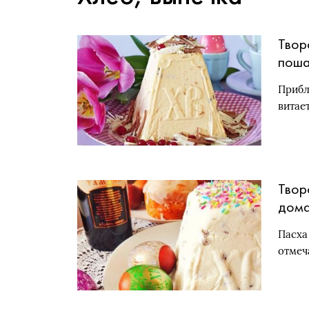
Твор
поша
Прибл
витае
Твор
дома
Пасха
отмеч