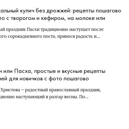
альный кулич без дрожжей: рецепты пошагово
то с творогом и кефиром, на молоке или
ане
ый праздник Пасхи традиционно наступает после
ого сорокадневного поста, принося радость и…
ч или Пасха, простые и вкусные рецепты
чей для новичков с фото пошагово
 Христова – радостный православный праздник,
ционно наступающий в разгар весны. По…