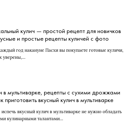
альный кулич — простой рецепт для новичков
усные и простые рецепты куличей с фото
гово: с сухими дрожжами, без опары, в
каждый год накануне Пасхи вы покупаете готовые куличи,
тиварке, без дрожжей
ак уверены,…
ч в мультиварке, рецепты с сухими дрожжами
к приготовить вкусный кулич в мультиварке
ond (Редмонд), Polaris (Поларис), Panasonic
 испечь вкусный кулич в мультиварке не нужно обладать
асоник)
ми кулинарными талантами…