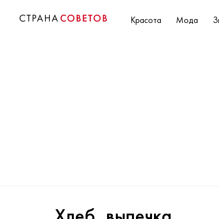
Красота
Мода
З
Хлеб, выпечка