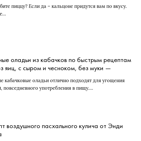
бите пиццу? Если да – кальцоне придутся вам по вкусу.
ое…
ные оладьи из кабачков по быстрым рецептам
з яиц, с сыром и чесноком, без муки —
ые, постные — Фото и видео рецепты
е кабачковые оладьи отлично подходят для угощения
чковых оладий на сковороде, в духовке
й, повседневного употребления в пищу….
пт воздушного пасхального кулича от Энди
а