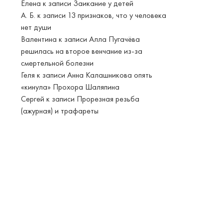
Елена
к записи
Заикание у детей
А. Б.
к записи
13 признаков, что у человека
нет души
Валентина
к записи
Алла Пугачёва
решилась на второе венчание из-за
смертельной болезни
Геля
к записи
Анна Калашникова опять
«кинула» Прохора Шаляпина
Сергей
к записи
Прорезная резьба
(ажурная) и трафареты