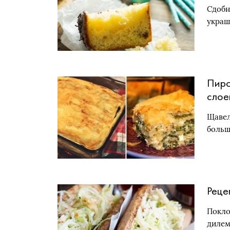
Сдобн
украш
Пиро
слое
без 
Щавел
щаве
больш
Реце
Покло
дилем