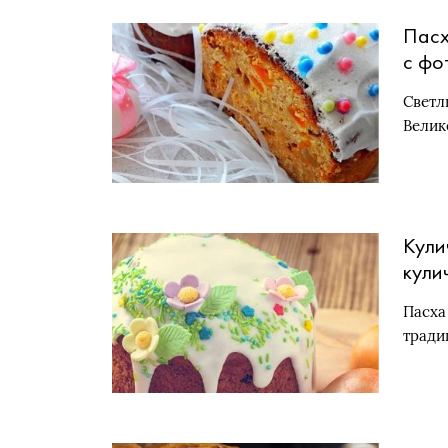
Пасх
с фо
смет
Светл
Велик
Кули
кули
Пасха
тради