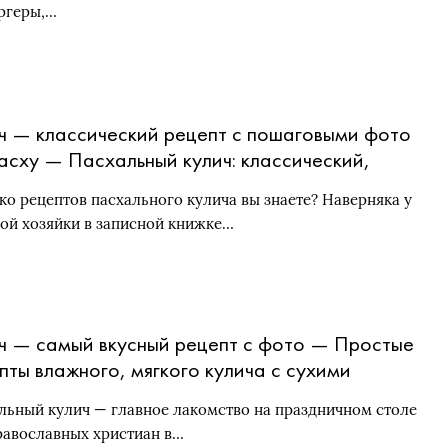
ргеры,…
ч — классический рецепт с пошаговыми фото
асху — Пасхальный кулич: классический,
пт для мультиварки, вариант на 6 яиц, видео
ко рецептов пасхального кулича вы знаете? Наверняка у
ой хозяйки в записной книжке…
ч — самый вкусный рецепт с фото — Простые
пты влажного, мягкого кулича с сухими
жжами
льный кулич — главное лакомство на праздничном столе
равославных христиан в…