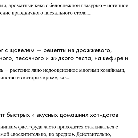
ый, ароматный кекс с белоснежной глазурью – истинное
ение праздничного пасхального стола….
г с щавелем — рецепты из дрожжевого,
ного, песочного и жидкого теста, на кефире и
дрожжей. Как приготовить сочную начинку для
ь — растение явно недооцененное многими хозяйками,
левого пирога
инство из которых кроме, как…
пт быстрых и вкусных домашних хот-догов
нникам фаст-фуда часто приходится сталкиваться с
мой «восхитительно, но вредно». Действительно,