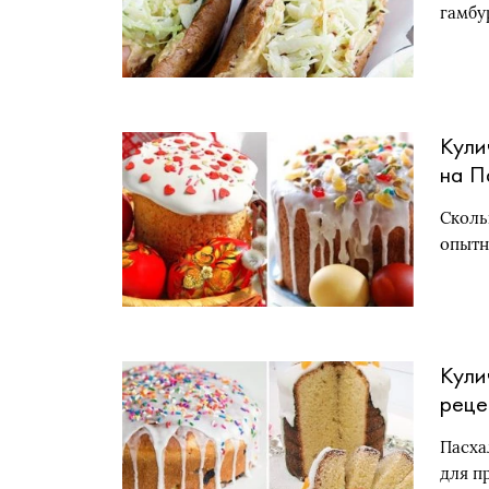
гамбу
Кули
на П
реце
Сколь
опытн
Кули
реце
дро
Пасха
для п