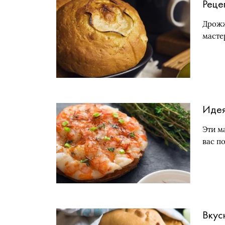
Реце
Дрожж
масте
Идея
Эти м
вас п
Вкус