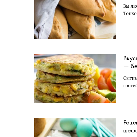
Вы лю
Тонк
Вкус
— бе
пышн
Сытны
каба
госте
Реце
шеф