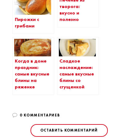
Печенье из
творога:
вкусно и
Пирожки с
полезно
грибами
Когда в доме
Сладкое
праздник:
наслаждение:
самые вкусные
самые вкусные
блины на
блины со
ряженке
сгущенкой
0 КОММЕНТАРИЕВ
ОСТАВИТЬ КОММЕНТАРИЙ