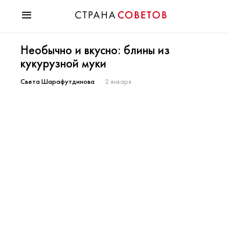
Красота
Необычно и вкусно: блины из
Мода
кукурузной муки
Звезды
Гороскопы
Света Шарафутдинова
2 января
Здоровье
Психология
Хобби
Разное
Праздники