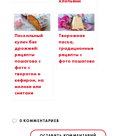
хлопьями
Пасхальный
Творожная
кулич без
пасха,
дрожжей:
традиционные
рецепты
рецепты с
пошагово с
фото пошагово
фото с
творогом и
кефиром, на
молоке или
сметане
0 КОММЕНТАРИЕВ
ОСТАВИТЬ КОММЕНТАРИЙ