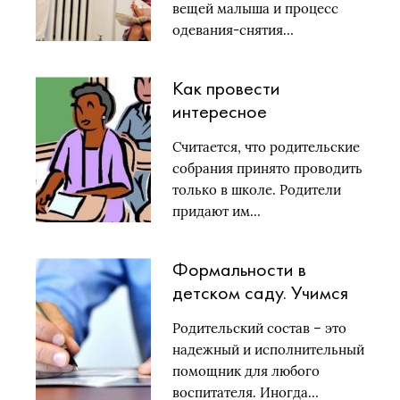
вещей малыша и процесс
одевания-снятия…
Как провести
интересное
родительское
Считается, что родительские
собрание в детском
собрания принято проводить
саду
только в школе. Родители
придают им…
Формальности в
детском саду. Учимся
оформлять протокол
Родительский состав – это
родительского
надежный и исполнительный
собрания
помощник для любого
воспитателя. Иногда…