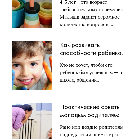
4-5 лет – это возраст
любознательных почемучек.
Малыши задают огромное
количество вопросов,…
Как развивать
способности ребенка.
Советы родителям
Кто не хочет, чтобы его
дошкольников и детей
ребенок был успешным — в
раннего возраста
школе, общении…
Практические советы
молодым родителям:
как приучить ребенка к
Рано или поздно родителям
горшку
надоедают лишние стирки