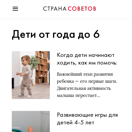
Красота
Дети от года до 6
Мода
Звезды
Гороскопы
Когда дети начинают
Здоровье
ходить, как им помочь:
Психология
методы и советы
Хобби
Важнейший этап развития
Разное
ребенка — его первые шаги.
Праздники
Двигательная активность
малыша перестает…
Развивающие игры для
детей 4-5 лет