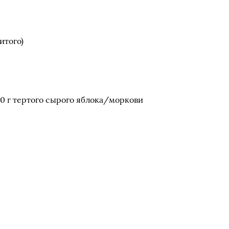
итого)
80 г тертого сырого яблока/моркови