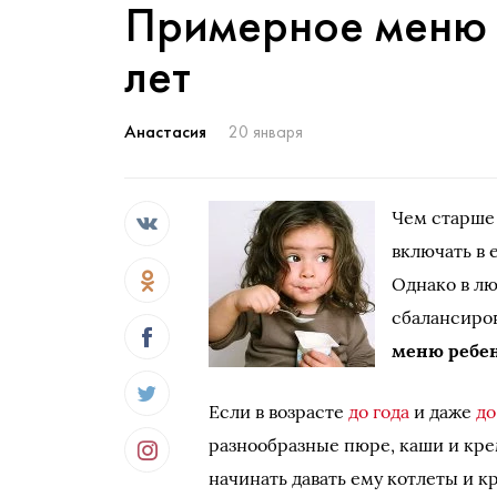
Примерное меню 
лет
Анастасия
20 января
Чем старше
включать в 
Однако в лю
сбалансиро
меню ребен
Если в возрасте
до года
и даже
до
разнообразные пюре, каши и крем
начинать давать ему котлеты и к