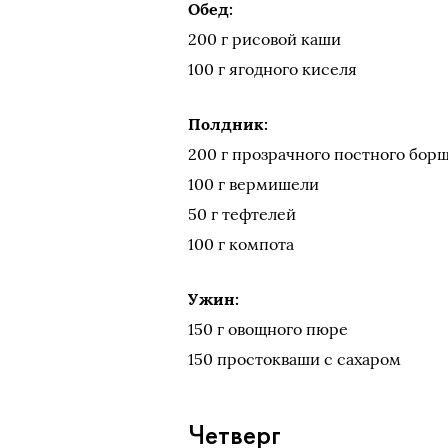
Обед:
200 г рисовой каши
100 г ягодного киселя
Полдник:
200 г прозрачного постного бор
100 г вермишели
50 г тефтелей
100 г компота
Ужин:
150 г овощного пюре
150 простокваши с сахаром
Четверг