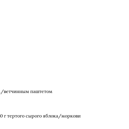
м/ветчинным паштетом
80 г тертого сырого яблока/моркови