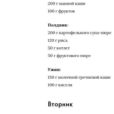
200 г манной каши
100 г фруктов
Полдник:
200 г картофельного супа-пюре
120 г риса
50 г котлет
50 г фруктового пюре
Ужин:
150 г молочной гречневой каши
100 г киселя
Вторник