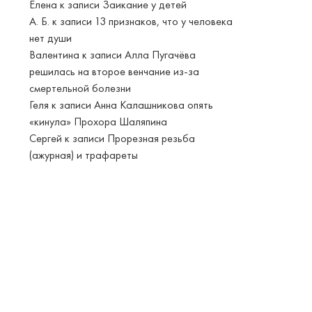
Елена
к записи
Заикание у детей
А. Б.
к записи
13 признаков, что у человека
нет души
Валентина
к записи
Алла Пугачёва
решилась на второе венчание из-за
смертельной болезни
Геля
к записи
Анна Калашникова опять
«кинула» Прохора Шаляпина
Сергей
к записи
Прорезная резьба
(ажурная) и трафареты