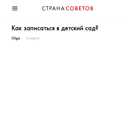
Красота
Как записаться в детский сад?
Мода
Звезды
Olga
3 марта
Гороскопы
Здоровье
Психология
Хобби
Разное
Праздники