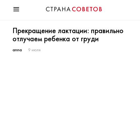
Красота
Прекращение лактации: правильно
Мода
отлучаем ребенка от груди
Звезды
Гороскопы
anna
9 июля
Здоровье
Психология
Хобби
Разное
Праздники