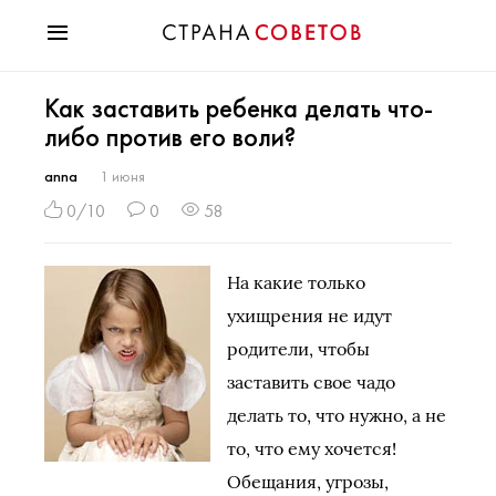
Красота
Как заставить ребенка делать что-
Мода
либо против его воли?
Звезды
Гороскопы
anna
1 июня
Здоровье
0/10
0
58
Психология
Хобби
На какие только
Разное
ухищрения не идут
Праздники
родители, чтобы
заставить свое чадо
делать то, что нужно, а не
то, что ему хочется!
Обещания, угрозы,