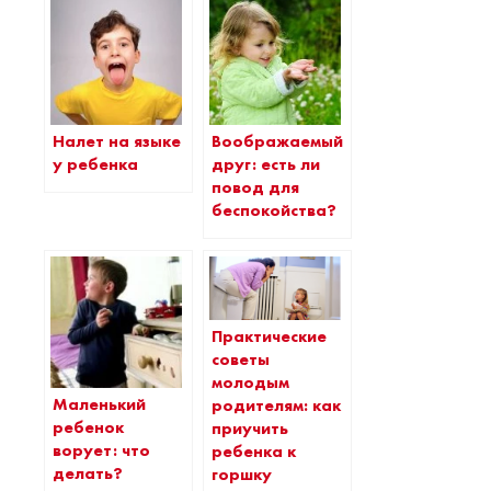
Налет на языке
Воображаемый
у ребенка
друг: есть ли
повод для
беспокойства?
Практические
советы
молодым
Маленький
родителям: как
ребенок
приучить
ворует: что
ребенка к
делать?
горшку