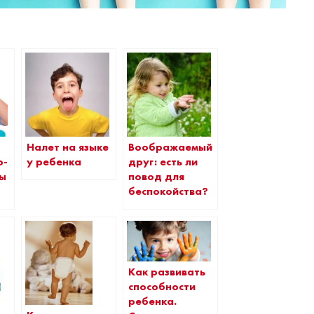
Налет на языке
Воображаемый
о-
у ребенка
друг: есть ли
ры
повод для
беспокойства?
Как развивать
способности
ребенка.