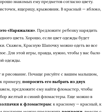
орошо знакомых ему предметов согласно цвету.
источек, ящерицу, крыжовник. В красный — яблоко,
 это «Наряжалки»
. Предложите ребенку нарядить
дного цвета. Хорошо, если цвет одежды будет
ки. Скажем, Красную Шапочку можно одеть во все
ое. Для этой игры, правда, нужно, чтобы у вас было
ой одежды.
т и рисование. Почаще рисуйте с вашим малышом,
 к примеру,
попросить его выбрать из двух
кажем, предложите ему найти фломастер, чтобы
выбор желтый и синий фломастеры. Еще можно в
колпачки к фломастерам
: к красному — красный, к
тям постарше можно предложить
раскраски
, вместе с