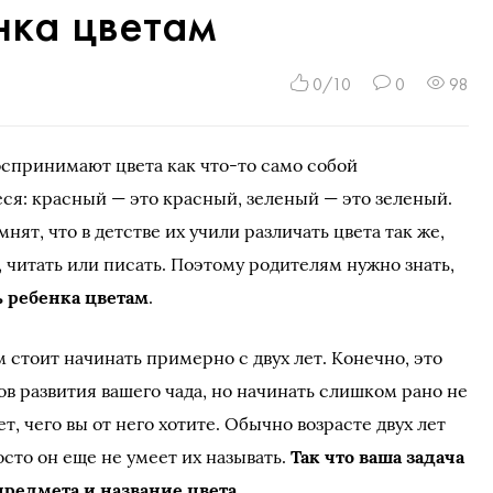
нка цветам
0/10
0
98
спринимают цвета как что-то само собой
я: красный — это красный, зеленый — это зеленый.
мнят, что в детстве их учили различать цвета так же,
, читать или писать. Поэтому родителям нужно знать,
ь ребенка цветам
.
 стоит начинать примерно с двух лет. Конечно, это
в развития вашего чада, но начинать слишком рано не
, чего вы от него хотите. Обычно возрасте двух лет
осто он еще не умеет их называть.
Так что ваша задача
предмета и название цвета
.