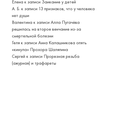
Елена
к записи
Заикание у детей
А. Б.
к записи
13 признаков, что у человека
нет души
Валентина
к записи
Алла Пугачёва
решилась на второе венчание из-за
смертельной болезни
Геля
к записи
Анна Калашникова опять
«кинула» Прохора Шаляпина
Сергей
к записи
Прорезная резьба
(ажурная) и трафареты