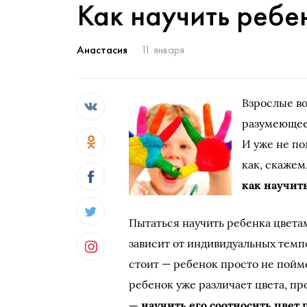
Как научить ребе
Анастасия
11 января
Взрослые во
разумеющеес
И уже не по
как, скажем
как научит
Пытаться научить ребенка цветам
зависит от индивидуальных темпо
стоит — ребенок просто не поймет
ребенок уже различает цвета, пр
— научить его соотносить цвет 