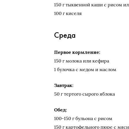
150 г тыквенной каши с рисом и
100 г киселя
Среда
Первое кормление:
150 г молока или кефира
1 булочка с медом и маслом
Завтрак:
50 г тертого сырого яблока
Обед:
100-150 г бульона с рисом
150 г картофельного пюре с мя