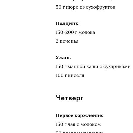
50 г пюре из сухофруктов
Полдник:
150-200 г молока
2 печенья
Ужин:
150 г манной каши с сухариками
100 г киселя
Четверг
Первое кормление:
150 г чая с молоком