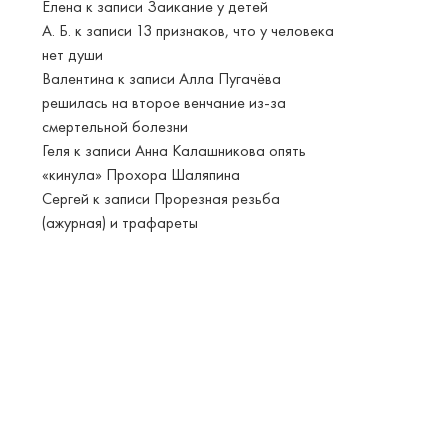
Елена
к записи
Заикание у детей
А. Б.
к записи
13 признаков, что у человека
нет души
Валентина
к записи
Алла Пугачёва
решилась на второе венчание из-за
смертельной болезни
Геля
к записи
Анна Калашникова опять
«кинула» Прохора Шаляпина
Сергей
к записи
Прорезная резьба
(ажурная) и трафареты