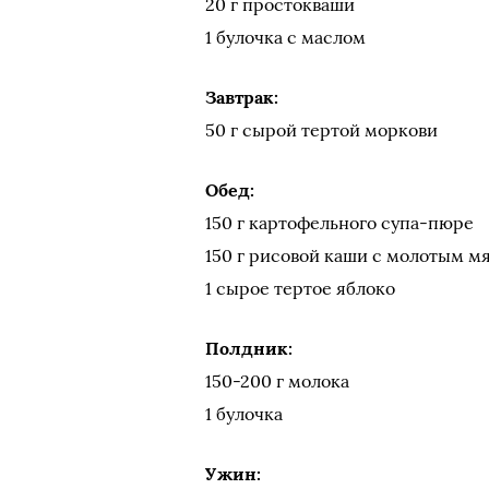
20 г простокваши
1 булочка с маслом
Завтрак:
50 г сырой тертой моркови
Обед:
150 г картофельного супа-пюре
150 г рисовой каши с молотым м
1 сырое тертое яблоко
Полдник:
150-200 г молока
1 булочка
Ужин: