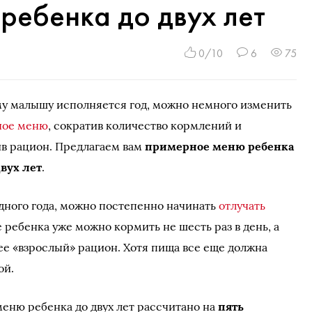
ребенка до двух лет
0/10
6
75
му малышу исполняется год, можно немного изменить
ное меню
, сократив количество кормлений и
ив рацион. Предлагаем вам
примерное меню ребенка
двух лет
.
дного года, можно постепенно начинать
отлучать
е ребенка уже можно кормить не шесть раз в день, а
лее «взрослый» рацион. Хотя пища все еще должна
ой.
еню ребенка до двух лет рассчитано на
пять