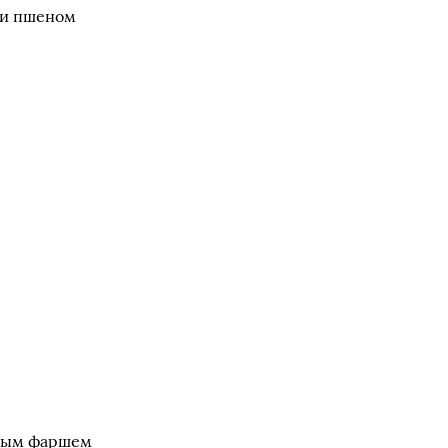
ли пшеном
сным фаршем