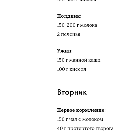
Полдник:
150-200 г молока
2 печенья
Ужин:
150 г манной каши
100 г киселя
Вторник
Первое кормление:
150 г чая с молоком
40 г протертого творога