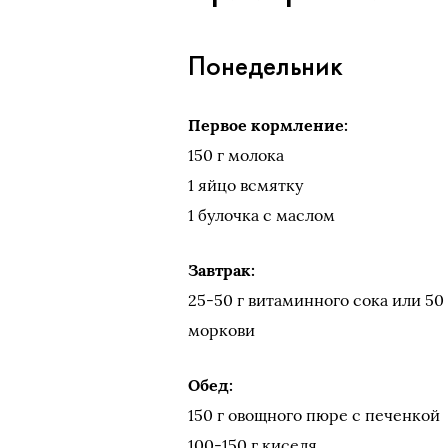
Понедельник
Первое кормление:
150 г молока
1 яйцо всмятку
1 булочка с маслом
Завтрак:
25-50 г витаминного сока или 50
моркови
Обед:
150 г овощного пюре с печенкой
100-150 г киселя