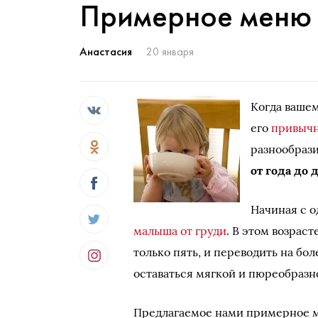
Примерное меню 
Анастасия
20 января
Когда ваше
его
привыч
разнообраз
от года до 
Начиная с о
малыша от груди
. В этом возраст
только пять, и переводить на бо
оставаться мягкой и пюреобразн
Предлагаемое нами примерное м