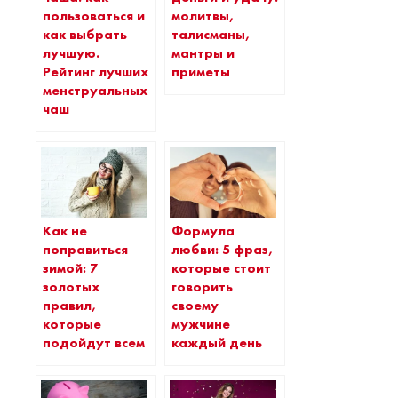
пользоваться и
молитвы,
как выбрать
талисманы,
лучшую.
мантры и
Рейтинг лучших
приметы
менструальных
чаш
Как не
Формула
поправиться
любви: 5 фраз,
зимой: 7
которые стоит
золотых
говорить
правил,
своему
которые
мужчине
подойдут всем
каждый день