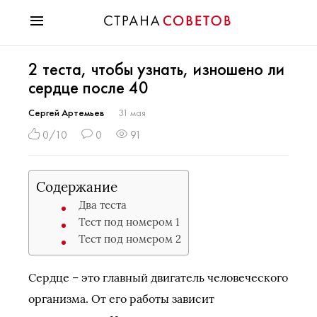
Красота
2 теста, чтобы узнать, изношено ли
Мода
сердце после 40
Звезды
Гороскопы
Сергей Артемьев
31 мая
Здоровье
0/10
0
91
Психология
Хобби
Содержание
Разное
Два теста
Праздники
Тест под номером 1
Тест под номером 2
Сердце – это главный двигатель человеческого
организма. От его работы зависит