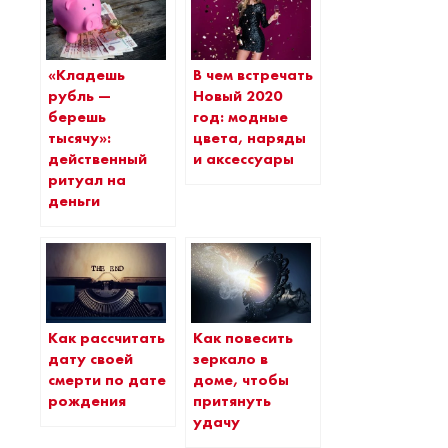
«Кладешь
В чем встречать
рубль —
Новый 2020
берешь
год: модные
тысячу»:
цвета, наряды
действенный
и аксессуары
ритуал на
деньги
Как рассчитать
Как повесить
дату своей
зеркало в
смерти по дате
доме, чтобы
рождения
притянуть
удачу