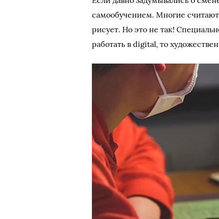
Если давно задумывались о смен
самообучением. Многие считают, 
рисует. Но это не так! Специаль
работать в digital, то художест