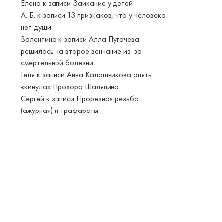
Елена
к записи
Заикание у детей
А. Б.
к записи
13 признаков, что у человека
нет души
Валентина
к записи
Алла Пугачёва
решилась на второе венчание из-за
смертельной болезни
Геля
к записи
Анна Калашникова опять
«кинула» Прохора Шаляпина
Сергей
к записи
Прорезная резьба
(ажурная) и трафареты