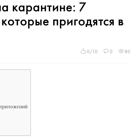
на карантине: 7
 которые пригодятся в
0/10
0
80
 приложений