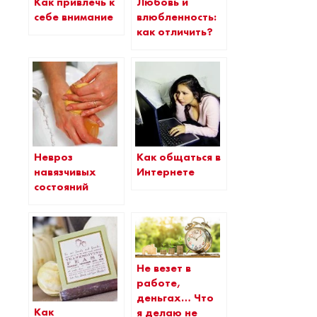
Как привлечь к
Любовь и
себе внимание
влюбленность:
как отличить?
Невроз
Как общаться в
навязчивых
Интернете
состояний
Не везет в
работе,
деньгах… Что
Как
я делаю не