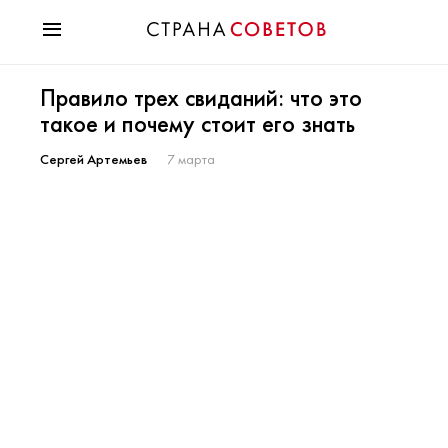
Красота
Правило трех свиданий: что это
Мода
такое и почему стоит его знать
Звезды
Гороскопы
Сергей Артемьев
7 марта
Здоровье
Психология
Хобби
Разное
Праздники