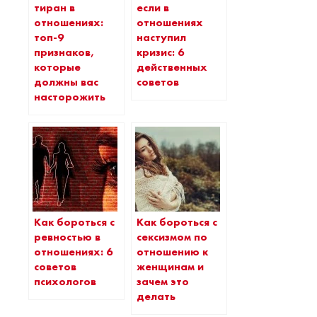
тиран в
если в
отношениях:
отношениях
топ-9
наступил
признаков,
кризис: 6
которые
действенных
должны вас
советов
насторожить
Как бороться с
Как бороться с
ревностью в
сексизмом по
отношениях: 6
отношению к
советов
женщинам и
психологов
зачем это
делать