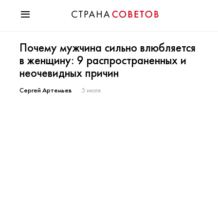
Красота
Почему мужчина сильно влюбляется
Мода
в женщину: 9 распространенных и
Звезды
неочевидных причин
Гороскопы
Здоровье
Сергей Артемьев
5 июля
Психология
Хобби
Разное
Праздники