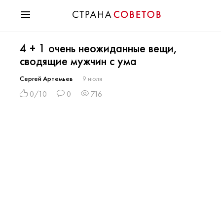
Красота
4 + 1 очень неожиданные вещи,
Мода
сводящие мужчин с ума
Звезды
Гороскопы
Сергей Артемьев
9 июля
Здоровье
0/10
0
716
Психология
Хобби
Разное
Праздники