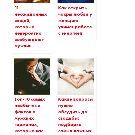
11
Как открыть
неожиданных
чакры любви у
вещей,
женщин:
которые
учимся работе
невероятно
с энергией
возбуждают
мужчин
Топ-10 самых
Какие вопросы
необычных
нужно
фактов о
обсудить до
мужских
свадьбы:
гормонах,
подборка
которые вас
самых важных