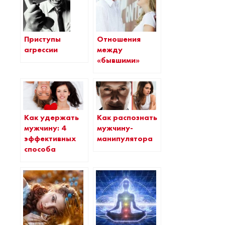
Приступы
Отношения
агрессии
между
«бывшими»
Как удержать
Как распознать
мужчину: 4
мужчину-
эффективных
манипулятора
способа