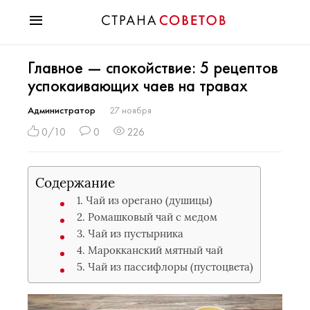
Красота
Главное — спокойствие: 5 рецептов
Мода
успокаивающих чаев на травах
Звезды
Гороскопы
Администратор
27 ноября
Здоровье
0/10
0
226
Психология
Хобби
Содержание
Разное
1. Чай из орегано (душицы)
Праздники
2. Ромашковый чай с медом
3. Чай из пустырника
4. Марокканский мятный чай
5. Чай из пассифлоры (пустоцвета)