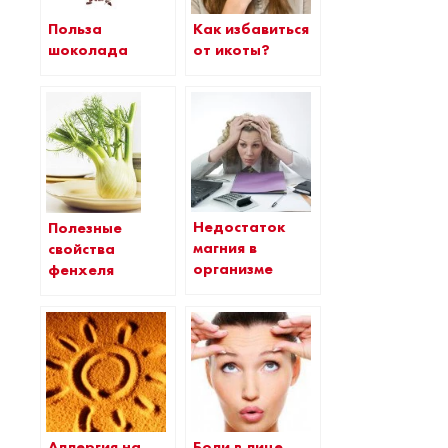
Польза
Как избавиться
шоколада
от икоты?
Недостаток
Полезные
магния в
свойства
организме
фенхеля
Аллергия на
Боли в лице