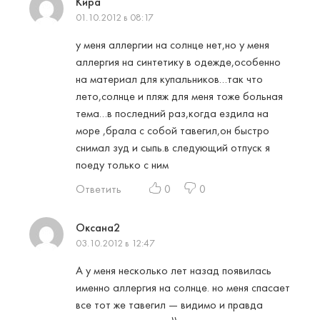
Кира
01.10.2012 в 08:17
у меня аллергии на солнце нет,но у меня
аллергия на синтетику в одежде,особенно
на материал для купальников…так что
лето,солнце и пляж для меня тоже больная
тема…в последний раз,когда ездила на
море ,брала с собой тавегил,он быстро
снимал зуд и сыпь.в следующий отпуск я
поеду только с ним
Ответить
0
0
Оксана2
03.10.2012 в 12:47
А у меня несколько лет назад появилась
именно аллергия на солнце. но меня спасает
все тот же тавегил — видимо и правда