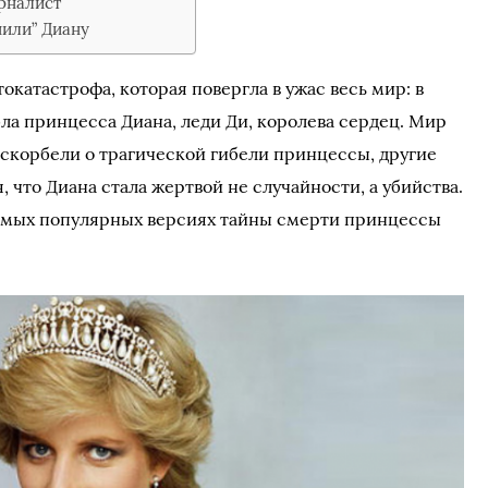
рналист
нили” Диану
втокатастрофа, которая повергла в ужас весь мир: в
ла принцесса Диана, леди Ди, королева сердец. Мир
 скорбели о трагической гибели принцессы, другие
я, что Диана стала жертвой не случайности, а убийства.
самых популярных версиях тайны смерти принцессы