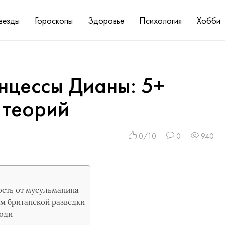
везды
Гороскопы
Здоровье
Психология
Хобби
нцессы Дианы: 5+
 теорий
0/10
0
940
ость от мусульманина
м британской разведки
Доди