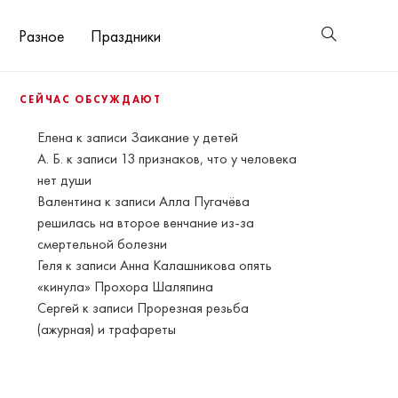
Разное
Праздники
СЕЙЧАС ОБСУЖДАЮТ
Елена
к записи
Заикание у детей
А. Б.
к записи
13 признаков, что у человека
нет души
Валентина
к записи
Алла Пугачёва
решилась на второе венчание из-за
смертельной болезни
Геля
к записи
Анна Калашникова опять
«кинула» Прохора Шаляпина
Сергей
к записи
Прорезная резьба
(ажурная) и трафареты