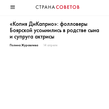
Красота
«Копия ДиКаприо»: фолловеры
Мода
Боярской усомнились в родстве сына
Звезды
и супруга актрисы
Гороскопы
Здоровье
Полина Журавлева
14 апреля
Психология
Хобби
Разное
Праздники