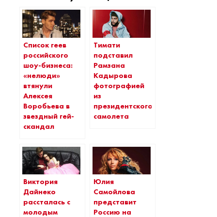
Список геев
Тимати
российского
подставил
шоу-бизнеса:
Рамзана
«нелюди»
Кадырова
втянули
фотографией
Алексея
из
Воробьева в
президентского
звездный гей-
самолета
скандал
Виктория
Юлия
Дайнеко
Самойлова
рассталась с
представит
молодым
Россию на