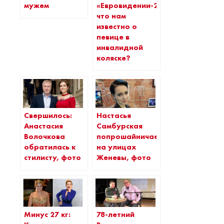
мужем
«Евровидении-2017»:
что нам
известно о
певице в
инвалидной
коляске?
Свершилось:
Настасья
Анастасия
Самбурская
Волочкова
попрошайничает
обратилась к
на улицах
стилисту, фото
Женевы, фото
Минус 27 кг:
78-летний