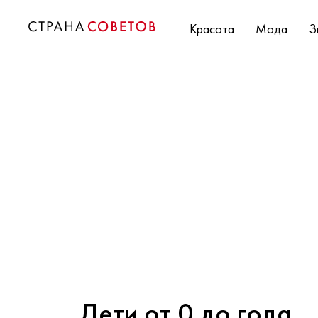
Красота
Мода
З
Дети от 0 до года