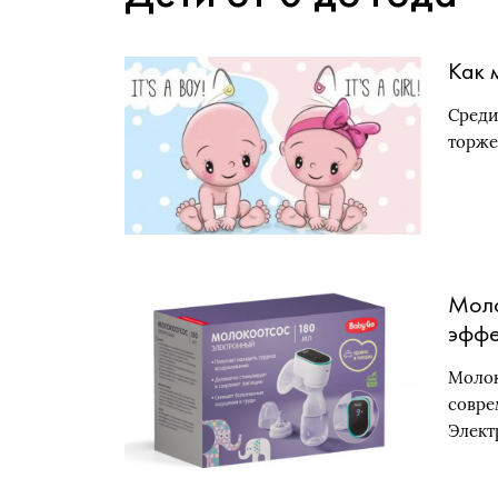
Как 
Среди
торже
Моло
эффе
Молок
совре
Элект