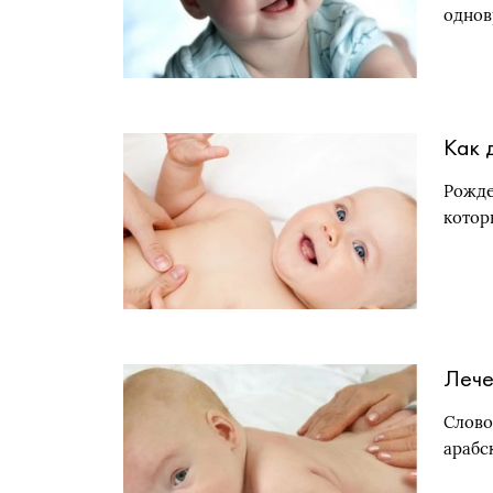
однов
Как 
Рожде
котор
Лече
Слово
арабс