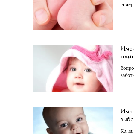
содер
Имен
ожид
Вопро
забот
Имен
выбр
Когда