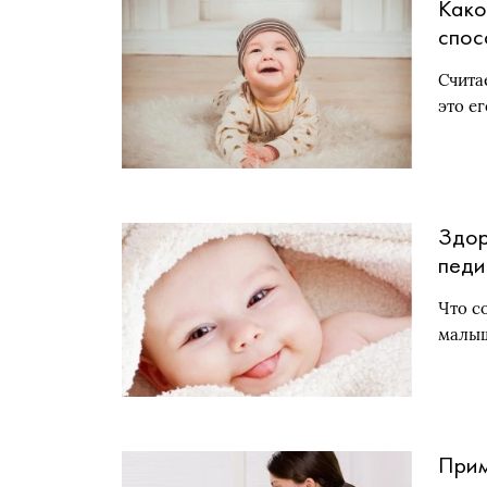
Како
спос
Счита
это е
Здор
педи
Что с
малыш
Прим