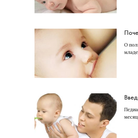
Поче
О пол
младе
Введ
Педиа
месяц