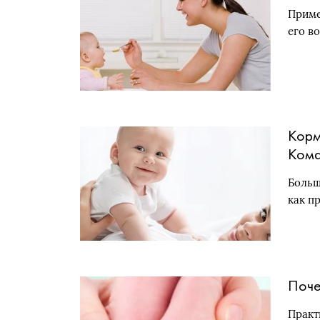
Приме
его в
Корм
Кома
Больш
как п
Поче
Практ