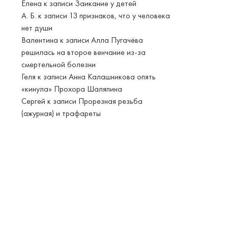
Елена
к записи
Заикание у детей
А. Б.
к записи
13 признаков, что у человека
нет души
Валентина
к записи
Алла Пугачёва
решилась на второе венчание из-за
смертельной болезни
Геля
к записи
Анна Калашникова опять
«кинула» Прохора Шаляпина
Сергей
к записи
Прорезная резьба
(ажурная) и трафареты