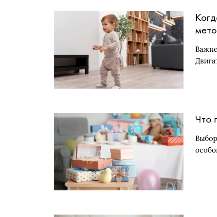
Когд
мето
Важне
Двига
Что 
Выбор
особо