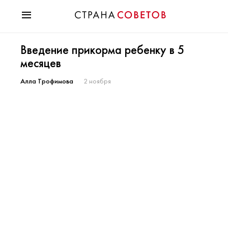
Красота
Введение прикорма ребенку в 5
Мода
месяцев
Звезды
Гороскопы
Алла Трофимова
2 ноября
Здоровье
Психология
Хобби
Разное
Праздники