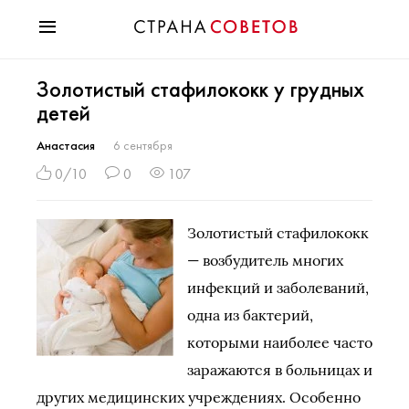
Красота
Золотистый стафилококк у грудных
Мода
детей
Звезды
Гороскопы
Анастасия
6 сентября
Здоровье
0/10
0
107
Психология
Хобби
Золотистый стафилококк
Разное
— возбудитель многих
Праздники
инфекций и заболеваний,
одна из бактерий,
которыми наиболее часто
заражаются в больницах и
других медицинских учреждениях. Особенно