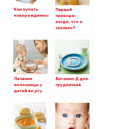
Как купать
Первый
новорожденного?
прикорм:
когда, что и
сколько?
Лечение
Витамин Д для
молочницы у
грудничков
детей во рту