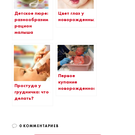
Цвет глаз у
Детское пюре:
новорожденных
разнообразим
рацион
малыша
Первое
купание
Простуда у
новорожденного
грудничка: что
делать?
0 КОММЕНТАРИЕВ