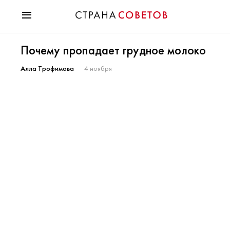
Красота
Почему пропадает грудное молоко
Мода
Звезды
Алла Трофимова
4 ноября
Гороскопы
Здоровье
Психология
Хобби
Разное
Праздники