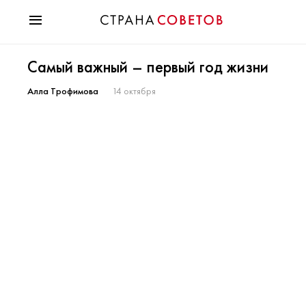
Красота
Самый важный – первый год жизни
Мода
Звезды
Алла Трофимова
14 октября
Гороскопы
Здоровье
Психология
Хобби
Разное
Праздники