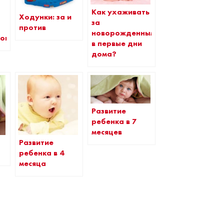
Как ухаживать
Ходунки: за и
за
против
новорожденным
ого?
в первые дни
дома?
Развитие
ребенка в 7
месяцев
Развитие
ребенка в 4
месяца