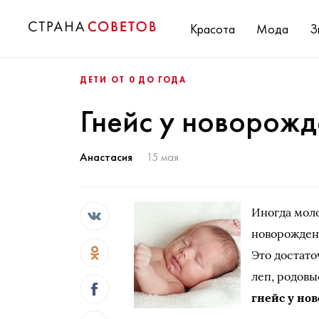
Красота
Мода
З
ДЕТИ ОТ 0 ДО ГОДА
Гнейс у новорож
Анастасия
15 мая
Иногда моло
новорожден
Это достато
леп, родовы
гнейс у н