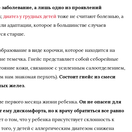
е заболевание, а лишь одно из проявлений
у,
диатез у грудных детей
тоже не считают болезнью, а
и адаптации, которое в большинстве случаев
тся старше.
образование в виде корочки, которое находится на
оне темечка. Гнейс представляет собой себорейные
тояние кожи, связанное с усиленным салоотделением,
м нам знакомая перхоть).
Состоит гнейс из смеси
ных желез
.
ие первого месяца жизни ребенка.
Он не опасен для
 ему дискомфорта, но к врачу обратиться все равно
ет о том, что у ребенка присутствует склонность к
того, у детей с аллергическим диатезом снижена