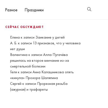
Разное
Праздники
СЕЙЧАС ОБСУЖДАЮТ
Елена
к записи
Заикание у детей
А. Б.
к записи
13 признаков, что у человека
нет души
Валентина
к записи
Алла Пугачёва
решилась на второе венчание из-за
смертельной болезни
Геля
к записи
Анна Калашникова опять
«кинула» Прохора Шаляпина
Сергей
к записи
Прорезная резьба
(ажурная) и трафареты