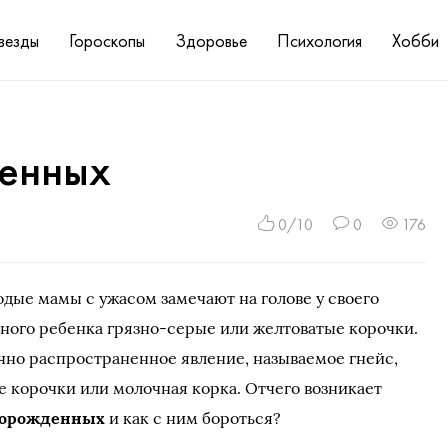
везды
Гороскопы
Здоровье
Психология
Хобби
денных
0/10
0
176
дые мамы с ужасом замечают на голове у своего
ного ребенка грязно-серые или желтоватые корочки.
чно распространенное явление, называемое гнейс,
е корочки или молочная корка. Отчего возникает
оворожденных
и как с ним бороться?