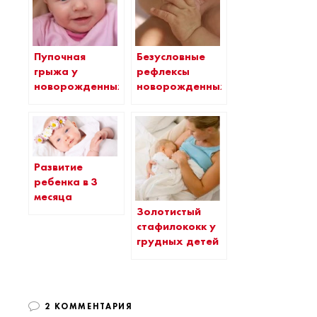
Пупочная
Безусловные
грыжа у
рефлексы
новорожденных
новорожденных
Развитие
ребенка в 3
месяца
Золотистый
стафилококк у
грудных детей
2 КОММЕНТАРИЯ