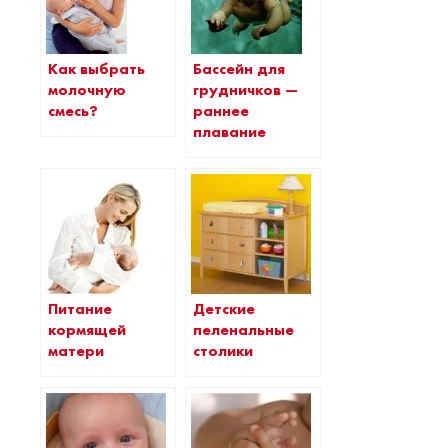
Бассейн для
Как выбрать
грудничков —
молочную
раннее
смесь?
плавание
Питание
Детские
кормящей
пеленальные
матери
столики