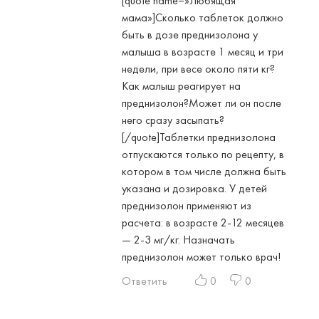
[quote name=»Любящая
мама»]Сколько таблеток должно
быть в дозе преднизолона у
малыша в возрасте 1 месяц и три
недели, при весе около пяти кг?
Как малыш реагирует на
преднизолон?Может ли он после
него сразу засыпать?
[/quote]Таблетки преднизолона
отпускаются только по рецепту, в
котором в том числе должна быть
указана и дозировка. У детей
преднизолон применяют из
расчета: в возрасте 2-12 месяцев
— 2-3 мг/кг. Назначать
преднизолон может только врач!
Ответить
0
0