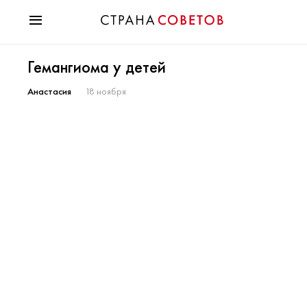
Красота
Гемангиома у детей
Мода
Звезды
Анастасия
18 ноября
Гороскопы
Здоровье
Психология
Хобби
Разное
Праздники