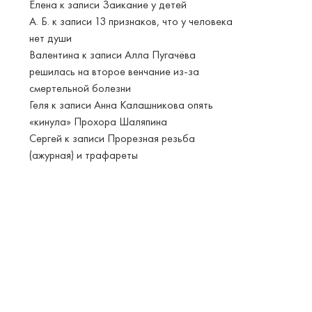
Елена
к записи
Заикание у детей
А. Б.
к записи
13 признаков, что у человека
нет души
Валентина
к записи
Алла Пугачёва
решилась на второе венчание из-за
смертельной болезни
Геля
к записи
Анна Калашникова опять
«кинула» Прохора Шаляпина
Сергей
к записи
Прорезная резьба
(ажурная) и трафареты