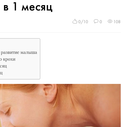
 в 1 месяц
0/10
0
108
 развитие малыша
о крохи
есяц
яц