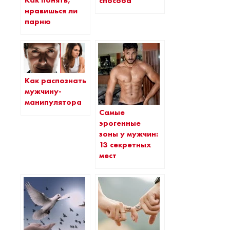
Как понять,
способа
нравишься ли
парню
Как распознать
мужчину-
манипулятора
Самые
эрогенные
зоны у мужчин:
13 секретных
мест