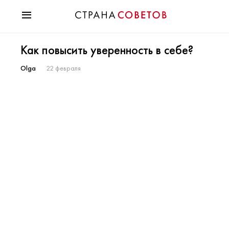
Красота
Как повысить уверенность в себе?
Мода
Звезды
Olga
22 февраля
Гороскопы
Здоровье
Психология
Хобби
Разное
Праздники