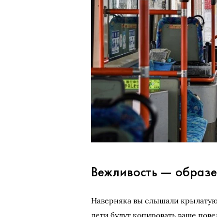
Вежливость — образе
Наверняка вы слышали крылатую ф
дети будут копировать ваше пове