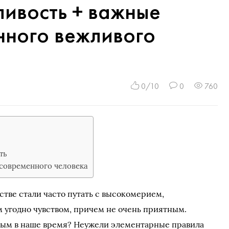
ивость + важные
нного вежливого
0/10
0
760
ть
современного человека
тве стали часто путать с высокомерием,
 угодно чувством, причем не очень приятным.
ивым в наше время? Неужели элементарные правила