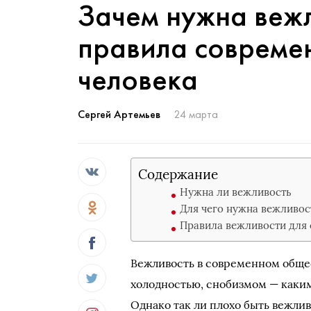
Зачем нужна вежл
правила совреме
человека
Сергей Артемьев
24 марта
Содержание
Нужна ли вежливость
Для чего нужна вежливос
Правила вежливости для 
Вежливость в современном общес
холодностью, снобизмом — каким
Однако так ли плохо быть вежл