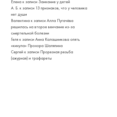
Елена
к записи
Заикание у детей
А. Б.
к записи
13 признаков, что у человека
нет души
Валентина
к записи
Алла Пугачёва
решилась на второе венчание из-за
смертельной болезни
Геля
к записи
Анна Калашникова опять
«кинула» Прохора Шаляпина
Сергей
к записи
Прорезная резьба
(ажурная) и трафареты