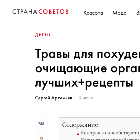
Красота
Мода
З
ДИЕТЫ
Травы для похуде
очищающие орган
лучших+рецепты
Сергей Артемьев
8 июня
Содержание
Как травы способствуют