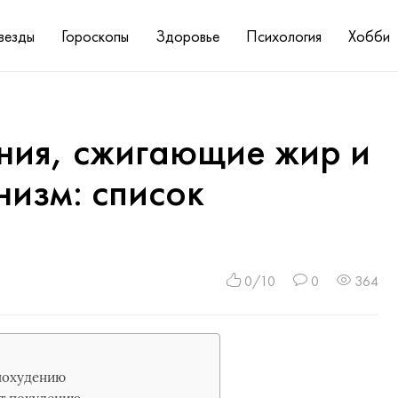
везды
Гороскопы
Здоровье
Психология
Хобби
ния, сжигающие жир и
изм: список
0/10
0
364
 похудению