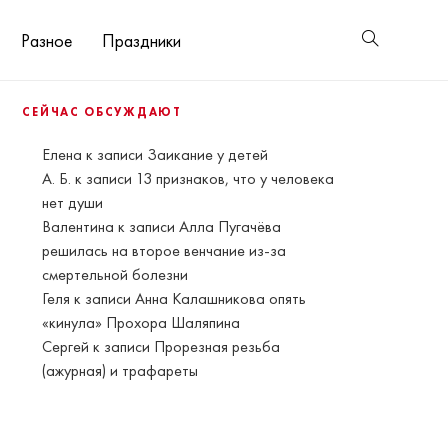
Разное
Праздники
СЕЙЧАС ОБСУЖДАЮТ
Елена
к записи
Заикание у детей
А. Б.
к записи
13 признаков, что у человека
нет души
Валентина
к записи
Алла Пугачёва
решилась на второе венчание из-за
смертельной болезни
Геля
к записи
Анна Калашникова опять
«кинула» Прохора Шаляпина
Сергей
к записи
Прорезная резьба
(ажурная) и трафареты