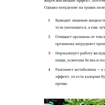
жиросжигающий эффект, поэтому 
Однако похудение на травах поле
Выводит лишнюю жидкость.
тела уменьшатся, а еще луч
Очищает организм от токси
организма затрудняет проц
Нормализует работу желуд
пищи, усвоения белка и по
Разгоняет метаболизм — а
эффект, то есть калории б
проще.