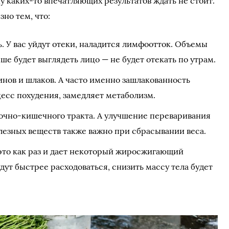
каких-то впечатляющих результатов ждать не стоит.
зно тем, что:
 У вас уйдут отеки, наладится лимфоотток. Объемы
ше будет выглядеть лицо — не будет отекать по утрам.
нов и шлаков. А часто именно зашлакованность
есс похудения, замедляет метаболизм.
очно-кишечного тракта. А улучшение переваривания
лезных веществ также важно при сбрасывании веса.
 это как раз и дает некоторый жиросжигающий
удут быстрее расходоваться, снизить массу тела будет