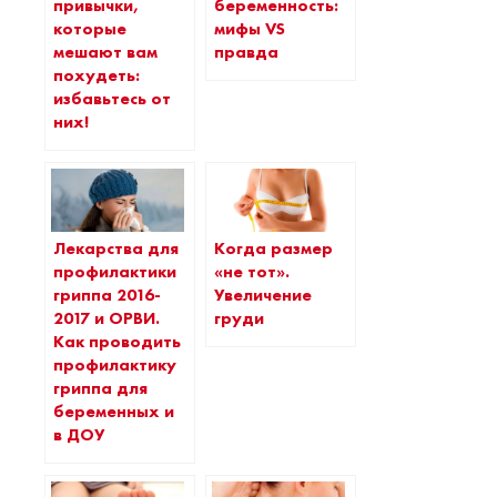
привычки,
беременность:
которые
мифы VS
мешают вам
правда
похудеть:
избавьтесь от
них!
Лекарства для
Когда размер
профилактики
«не тот».
гриппа 2016-
Увеличение
2017 и ОРВИ.
груди
Как проводить
профилактику
гриппа для
беременных и
в ДОУ