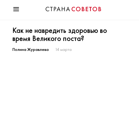
Красота
Как не навредить здоровью во
Мода
время Великого поста?
Звезды
Гороскопы
Полина Журавлева
14 марта
Здоровье
Психология
Хобби
Разное
Праздники