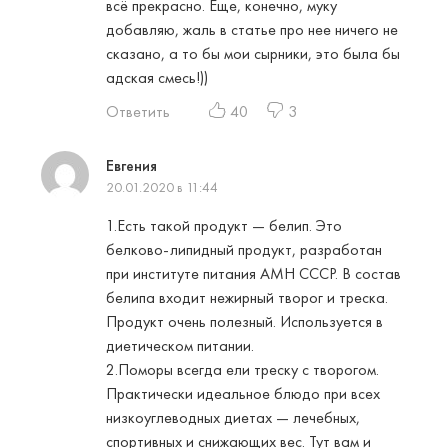
всё прекрасно. Еще, конечно, муку
добавляю, жаль в статье про нее ничего не
сказано, а то бы мои сырники, это была бы
адская смесь!))
Ответить
40
3
Евгения
20.01.2020 в 11:44
1.Есть такой продукт — белип. Это
белково-липидный продукт, разработан
при институте питания АМН СССР. В состав
белипа входит нежирный творог и треска.
Продукт очень полезный. Используется в
диетическом питании.
2.Поморы всегда ели треску с творогом.
Практически идеальное блюдо при всех
низкоуглеводных диетах — лечебных,
спортивных и снижающих вес. Тут вам и