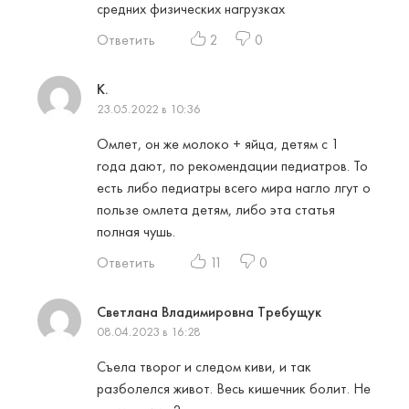
средних физических нагрузках
Ответить
2
0
К.
23.05.2022 в 10:36
Омлет, он же молоко + яйца, детям с 1
года дают, по рекомендации педиатров. То
есть либо педиатры всего мира нагло лгут о
пользе омлета детям, либо эта статья
полная чушь.
Ответить
11
0
Светлана Владимировна Требущук
08.04.2023 в 16:28
Съела творог и следом киви, и так
разболелся живот. Весь кишечник болит. Не