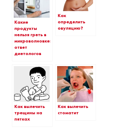
Как
определить
Какие
овуляцию?
продукты
нельзя греть в
микроволновке:
ответ
диетологов
Как вылечить
Как вылечить
трещины на
стоматит
пятках