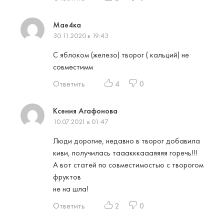
Мае4ка
30.11.2020 в 19:43
С яблоком (железо) творог ( кальций) не
совместимм
Ответить
4
0
Ксения Агафонова
10.07.2021 в 01:47
Люди дорогие, недавно в творог добавила
киви, получилась тааакккаааяяяя горечь!!!
А вот статей по совместимостью с творогом
фруктов
не на шла!
Ответить
2
0