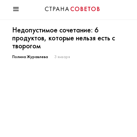
Красота
Недопустимое сочетание: 6
Мода
продуктов, которые нельзя есть с
Звезды
творогом
Гороскопы
Здоровье
Полина Журавлева
3 января
Психология
Хобби
Разное
Праздники