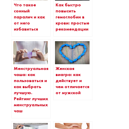
Что такое
Как быстро
сонный
повысить
паралич и как
гемоглобин в
от него
крови: простые
избавиться
рекомендации
Менструальная
Женская
чаша: как
виагра: как
пользоваться и
действует и
как выбрать
чем отличается
лучшую.
от мужской
Рейтинг лучших
менструальных
чаш