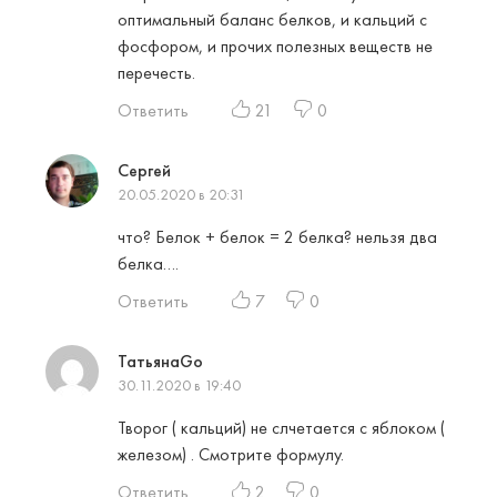
оптимальный баланс белков, и кальций с
фосфором, и прочих полезных веществ не
перечесть.
Ответить
21
0
Сергей
20.05.2020 в 20:31
что? Белок + белок = 2 белка? нельзя два
белка….
Ответить
7
0
ТатьянаGo
30.11.2020 в 19:40
Творог ( кальций) не слчетается с яблоком (
железом) . Смотрите формулу.
Ответить
2
0