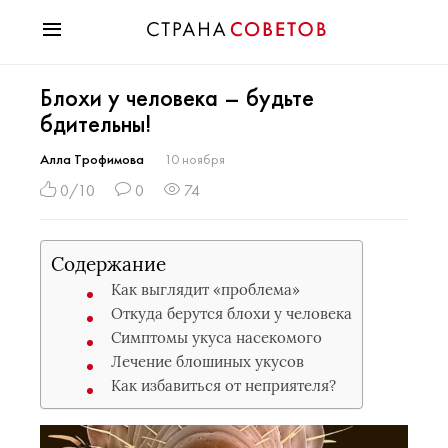
Красота
Блохи у человека – будьте
Мода
бдительны!
Звезды
Гороскопы
Алла Трофимова
10 ноября
Здоровье
0/10
0
74
Психология
Хобби
Содержание
Разное
Как выглядит «проблема»
Праздники
Откуда берутся блохи у человека
Симптомы укуса насекомого
Лечение блошиных укусов
Как избавиться от неприятеля?