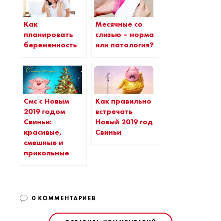
Как
Месячные со
планировать
слизью – норма
беременность
или патология?
Смс с Новым
Как правильно
2019 годом
встречать
Свиньи:
Новый 2019 год
красивые,
Свиньи
смешные и
прикольные
0 КОММЕНТАРИЕВ