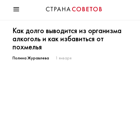
Красота
Как долго выводится из организма
Мода
алкоголь и как избавиться от
Звезды
похмелья
Гороскопы
Здоровье
Полина Журавлева
1 января
Психология
Хобби
Разное
Праздники