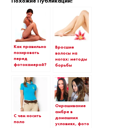
Похожие Публикации:
Как правильно
Вросшие
позировать
волосы на
перед
ногах: методы
фотокамерой?
борьбы
Окрашивание
амбре в
С чем носить
домашних
поло
условиях, фото