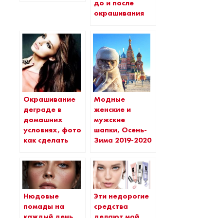
до и после
окрашивания
Окрашивание
Модные
деграде в
женские и
домашних
мужские
условиях, фото
шапки, Осень-
как сделать
Зима 2019-2020
Нюдовые
Эти недорогие
помады на
средства
каждый день
делают мой