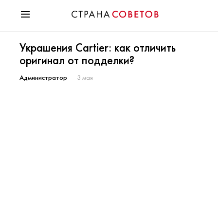
Красота
Украшения Cartier: как отличить
Мода
оригинал от подделки?
Звезды
Гороскопы
Администратор
3 мая
Здоровье
Психология
Хобби
Разное
Праздники