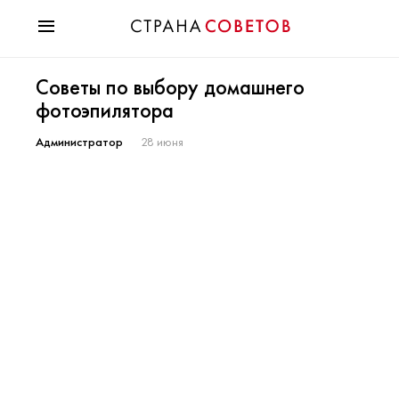
Красота
Советы по выбору домашнего
Мода
фотоэпилятора
Звезды
Гороскопы
Администратор
28 июня
Здоровье
Психология
Хобби
Разное
Праздники