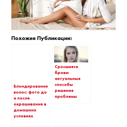
Похожие Публикации:
Сросшиеся
брови:
актуальные
способы
Блондирование
решения
волос: фото до
проблемы
и после
окрашивания в
домашних
условиях