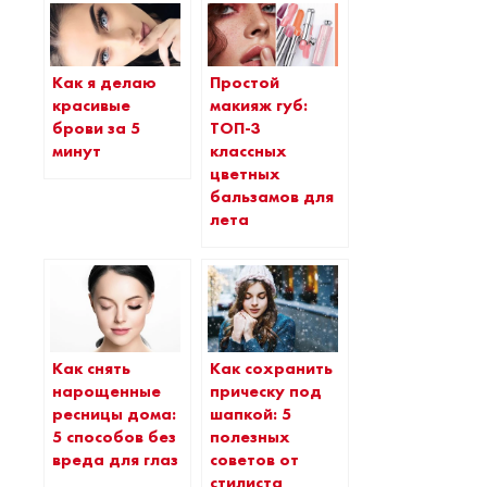
Как я делаю
Простой
красивые
макияж губ:
брови за 5
ТОП-3
минут
классных
цветных
бальзамов для
лета
Как снять
Как сохранить
нарощенные
прическу под
ресницы дома:
шапкой: 5
5 способов без
полезных
вреда для глаз
советов от
стилиста