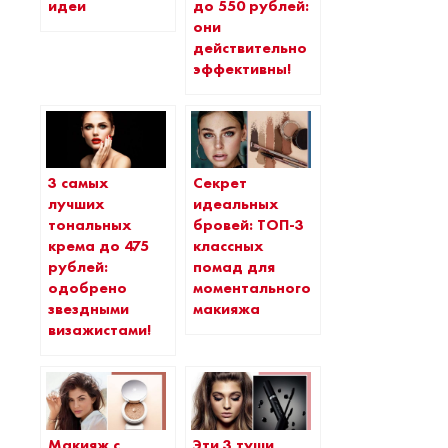
идеи
до 550 рублей:
они
действительно
эффективны!
3 самых
Секрет
лучших
идеальных
тональных
бровей: ТОП-3
крема до 475
классных
рублей:
помад для
одобрено
моментального
звездными
макияжа
визажистами!
Макияж с
Эти 3 туши